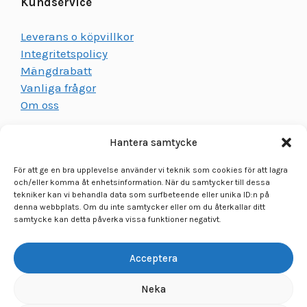
Kundservice
Leverans o köpvillkor
Integritetspolicy
Mängdrabatt
Vanliga frågor
Om oss
Hantera samtycke
För att ge en bra upplevelse använder vi teknik som cookies för att lagra
och/eller komma åt enhetsinformation. När du samtycker till dessa
tekniker kan vi behandla data som surfbeteende eller unika ID:n på
Kontakta oss
denna webbplats. Om du inte samtycker eller om du återkallar ditt
samtycke kan detta påverka vissa funktioner negativt.
LR Tryck i Sunne AB
Adress:
Svetsarevägen 6, 686 33 Sunne
Acceptera
Telefon:
0565 100 90
Neka
E-post:
info@dekalio.se